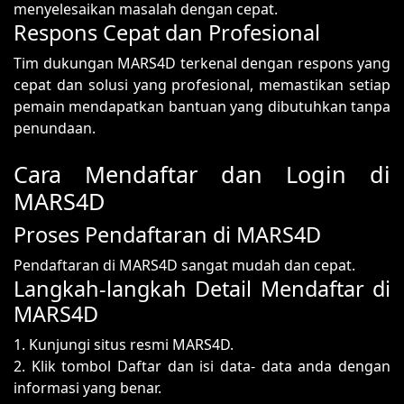
menyelesaikan masalah dengan cepat.
Respons Cepat dan Profesional
Tim dukungan MARS4D terkenal dengan respons yang
cepat dan solusi yang profesional, memastikan setiap
pemain mendapatkan bantuan yang dibutuhkan tanpa
penundaan.
Cara Mendaftar dan Login di
MARS4D
Proses Pendaftaran di MARS4D
Pendaftaran di MARS4D sangat mudah dan cepat.
Langkah-langkah Detail Mendaftar di
MARS4D
1. Kunjungi situs resmi MARS4D.
2. Klik tombol Daftar dan isi data- data anda dengan
informasi yang benar.