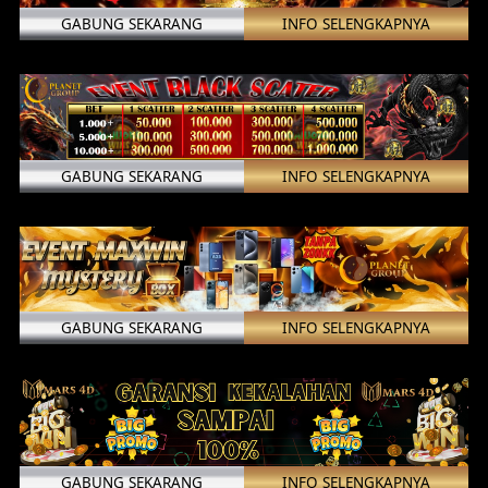
GABUNG SEKARANG
INFO SELENGKAPNYA
GABUNG SEKARANG
INFO SELENGKAPNYA
GABUNG SEKARANG
INFO SELENGKAPNYA
GABUNG SEKARANG
INFO SELENGKAPNYA