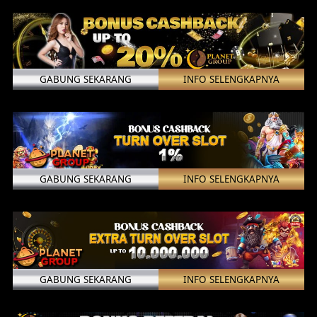
GABUNG SEKARANG
INFO SELENGKAPNYA
GABUNG SEKARANG
INFO SELENGKAPNYA
GABUNG SEKARANG
INFO SELENGKAPNYA