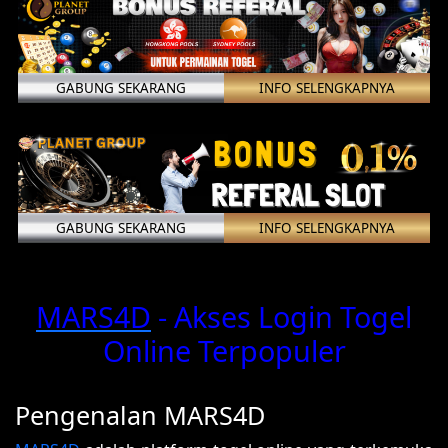
GABUNG SEKARANG
INFO SELENGKAPNYA
GABUNG SEKARANG
INFO SELENGKAPNYA
MARS4D
- Akses Login Togel
Online Terpopuler
Pengenalan MARS4D