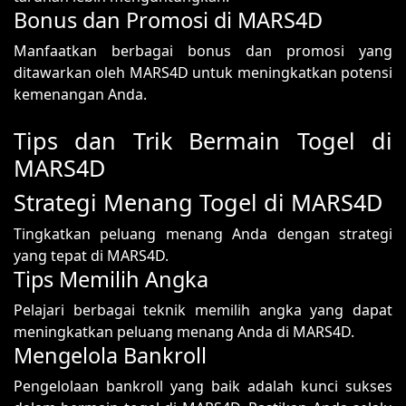
Bonus dan Promosi di MARS4D
Manfaatkan berbagai bonus dan promosi yang
ditawarkan oleh MARS4D untuk meningkatkan potensi
kemenangan Anda.
Tips dan Trik Bermain Togel di
MARS4D
Strategi Menang Togel di MARS4D
Tingkatkan peluang menang Anda dengan strategi
yang tepat di MARS4D.
Tips Memilih Angka
Pelajari berbagai teknik memilih angka yang dapat
meningkatkan peluang menang Anda di MARS4D.
Mengelola Bankroll
Pengelolaan bankroll yang baik adalah kunci sukses