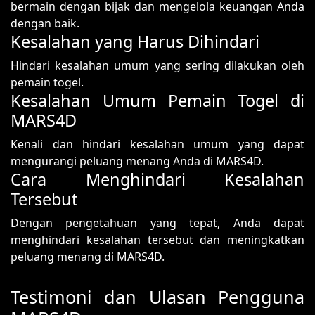
bermain dengan bijak dan mengelola keuangan Anda
dengan baik.
Kesalahan yang Harus Dihindari
Hindari kesalahan umum yang sering dilakukan oleh
pemain togel.
Kesalahan Umum Pemain Togel di
MARS4D
Kenali dan hindari kesalahan umum yang dapat
mengurangi peluang menang Anda di MARS4D.
Cara Menghindari Kesalahan
Tersebut
Dengan pengetahuan yang tepat, Anda dapat
menghindari kesalahan tersebut dan meningkatkan
peluang menang di MARS4D.
Testimoni dan Ulasan Pengguna