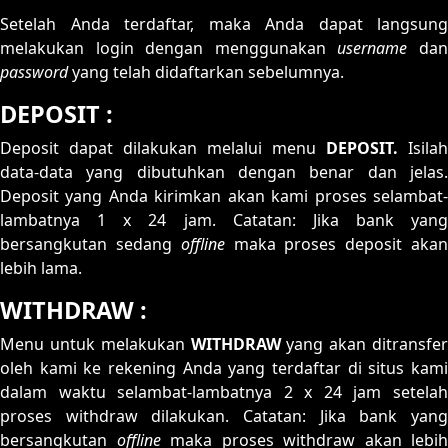
Setelah Anda terdaftar, maka Anda dapat langsung
melakukan login dengan menggunakan
username
da
password
yang telah didaftarkan sebelumnya.
DEPOSIT :
Deposit dapat dilakukan melalui menu
DEPOSIT.
Isilah
data-data yang dibutuhkan dengan benar dan jelas.
Deposit yang Anda kirimkan akan kami proses selambat-
lambatnya 1 x 24 jam. Catatan: Jika bank yang
bersangkutan sedang
offline
maka proses deposit aka
lebih lama.
WITHDRAW :
Menu untuk melakukan
WITHDRAW
yang akan ditransfer
oleh kami ke rekening Anda yang terdaftar di situs kami
dalam waktu selambat-lambatnya 2 x 24 jam setelah
proses withdraw dilakukan. Catatan: Jika bank yang
bersangkutan
offline
maka proses withdraw akan lebih