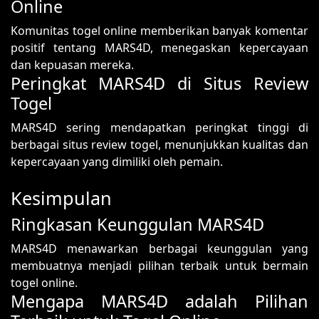
Online
Komunitas togel online memberikan banyak komentar
positif tentang MARS4D, menegaskan kepercayaan
dan kepuasan mereka.
Peringkat MARS4D di Situs Review
Togel
MARS4D sering mendapatkan peringkat tinggi di
berbagai situs review togel, menunjukkan kualitas dan
kepercayaan yang dimiliki oleh pemain.
Kesimpulan
Ringkasan Keunggulan MARS4D
MARS4D menawarkan berbagai keunggulan yang
membuatnya menjadi pilihan terbaik untuk bermain
togel online.
Mengapa MARS4D adalah Pilihan