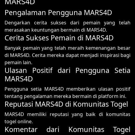
MARS4D
Pengalaman Pengguna MARS4D
Dengarkan cerita sukses dari pemain yang telah
merasakan keuntungan bermain di MARS4D.
Cerita Sukses Pemain di MARS4D
Banyak pemain yang telah meraih kemenangan besar
di MARS4D. Cerita mereka dapat menjadi inspirasi bagi
pemain lain.
Ulasan Positif dari Pengguna Setia
MARS4D
Pengguna setia MARS4D memberikan ulasan positif
tentang pengalaman mereka bermain di platform ini.
Reputasi MARS4D di Komunitas Togel
MARS4D memiliki reputasi yang baik di komunitas
togel online.
Komentar dari Komunitas Togel