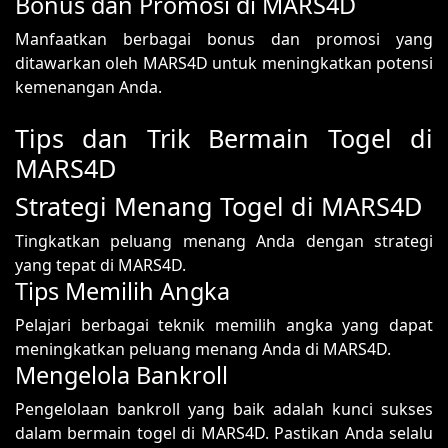
Bonus dan Promosi di MARS4D
Manfaatkan berbagai bonus dan promosi yang
ditawarkan oleh MARS4D untuk meningkatkan potensi
kemenangan Anda.
Tips dan Trik Bermain Togel di
MARS4D
Strategi Menang Togel di MARS4D
Tingkatkan peluang menang Anda dengan strategi
yang tepat di MARS4D.
Tips Memilih Angka
Pelajari berbagai teknik memilih angka yang dapat
meningkatkan peluang menang Anda di MARS4D.
Mengelola Bankroll
Pengelolaan bankroll yang baik adalah kunci sukses
dalam bermain togel di MARS4D. Pastikan Anda selalu