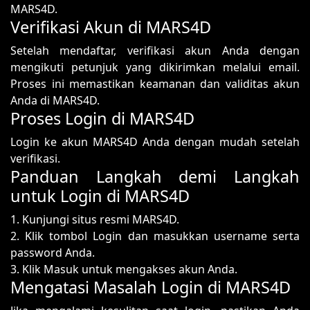
MARS4D.
Verifikasi Akun di MARS4D
Setelah mendaftar, verifikasi akun Anda dengan
mengikuti petunjuk yang dikirimkan melalui email.
Proses ini memastikan keamanan dan validitas akun
Anda di MARS4D.
Proses Login di MARS4D
Login ke akun MARS4D Anda dengan mudah setelah
verifikasi.
Panduan Langkah demi Langkah
untuk Login di MARS4D
1. Kunjungi situs resmi MARS4D.
2. Klik tombol Login dan masukkan username serta
password Anda.
3. Klik Masuk untuk mengakses akun Anda.
Mengatasi Masalah Login di MARS4D