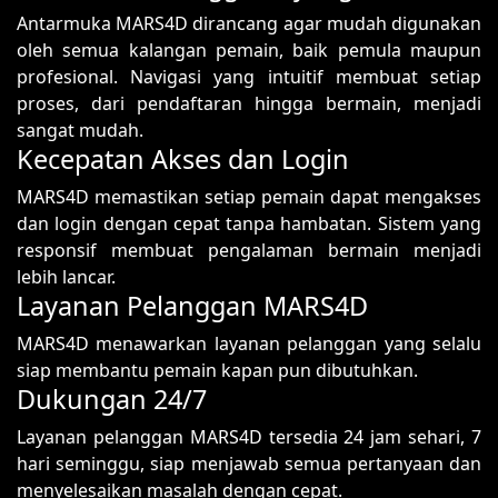
Antarmuka MARS4D dirancang agar mudah digunakan
oleh semua kalangan pemain, baik pemula maupun
profesional. Navigasi yang intuitif membuat setiap
proses, dari pendaftaran hingga bermain, menjadi
sangat mudah.
Kecepatan Akses dan Login
MARS4D memastikan setiap pemain dapat mengakses
dan login dengan cepat tanpa hambatan. Sistem yang
responsif membuat pengalaman bermain menjadi
lebih lancar.
Layanan Pelanggan MARS4D
MARS4D menawarkan layanan pelanggan yang selalu
siap membantu pemain kapan pun dibutuhkan.
Dukungan 24/7
Layanan pelanggan MARS4D tersedia 24 jam sehari, 7
hari seminggu, siap menjawab semua pertanyaan dan
menyelesaikan masalah dengan cepat.