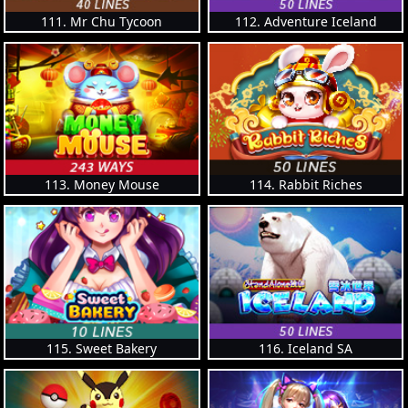
111. Mr Chu Tycoon
112. Adventure Iceland
113. Money Mouse
114. Rabbit Riches
115. Sweet Bakery
116. Iceland SA