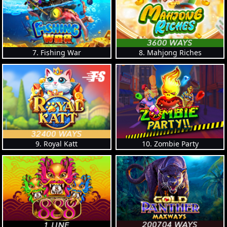
7. Fishing War
8. Mahjong Riches
9. Royal Katt
10. Zombie Party