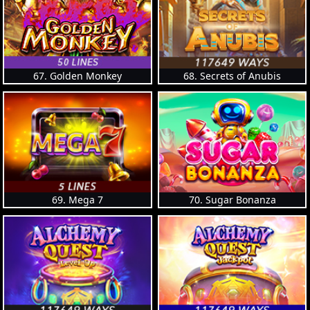
67. Golden Monkey
68. Secrets of Anubis
69. Mega 7
70. Sugar Bonanza