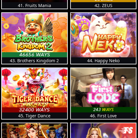
41. Fruits Mania
42. ZEUS
43. Brothers Kingdom 2
44. Happy Neko
45. Tiger Dance
46. First Love