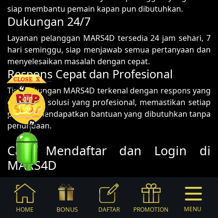
siap membantu pemain kapan pun dibutuhkan.
Dukungan 24/7
Layanan pelanggan MARS4D tersedia 24 jam sehari, 7
hari seminggu, siap menjawab semua pertanyaan dan
menyelesaikan masalah dengan cepat.
Respons Cepat dan Profesional
Tim dukungan MARS4D terkenal dengan respons yang
cepat dan solusi yang profesional, memastikan setiap
pemain mendapatkan bantuan yang dibutuhkan tanpa
penundaan.
Cara Mendaftar dan Login di
MARS4D
Proses Pendaftaran di MARS4D
Pendaftaran di MARS4D sangat mudah dan cepat.
Langkah-langkah Detail Mendaftar di
BONUS
MENU
HOME
DAFTAR
PROMOTION