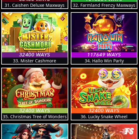
31. Caishen Deluxe Maxways
32. Farmland Frenzy Maxways
33. Mister Cashmore
34. Hallo Win Party
35. Christmas Tree of Wonders
36. Lucky Snake Wheel