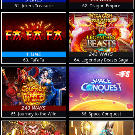
61. Jokers Treasure
62. Dragon Empire
63. FaFaFa
64. Legendary Beasts Saga
65. Journey to the Wild
66. Space Conquest