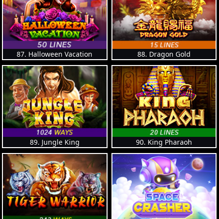
87. Halloween Vacation
88. Dragon Gold
89. Jungle King
90. King Pharaoh