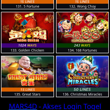
131. 5 Fortune
132. Wong Choy
133. Golden Chicken
134. 168 Fortunes
135. Great Stars
136. Christmas Miracles
MARS4D
- Akses Login Togel