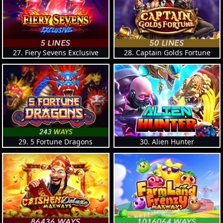
27. Fiery Sevens Exclusive
28. Captain Golds Fortune
29. 5 Fortune Dragons
30. Alien Hunter