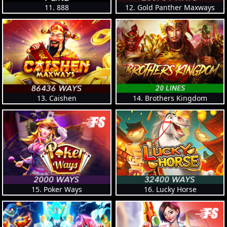
11. 888
12. Gold Panther Maxways
13. Caishen
14. Brothers Kingdom
15. Poker Ways
16. Lucky Horse