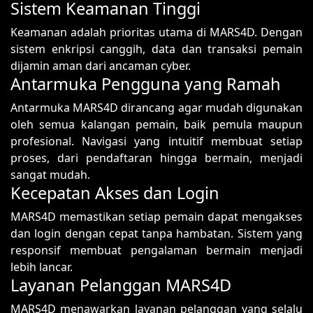
Sistem Keamanan Tinggi
Keamanan adalah prioritas utama di MARS4D. Dengan
sistem enkripsi canggih, data dan transaksi pemain
dijamin aman dari ancaman cyber.
Antarmuka Pengguna yang Ramah
Antarmuka MARS4D dirancang agar mudah digunakan
oleh semua kalangan pemain, baik pemula maupun
profesional. Navigasi yang intuitif membuat setiap
proses, dari pendaftaran hingga bermain, menjadi
sangat mudah.
Kecepatan Akses dan Login
MARS4D memastikan setiap pemain dapat mengakses
dan login dengan cepat tanpa hambatan. Sistem yang
responsif membuat pengalaman bermain menjadi
lebih lancar.
Layanan Pelanggan MARS4D
MARS4D menawarkan layanan pelanggan yang selalu