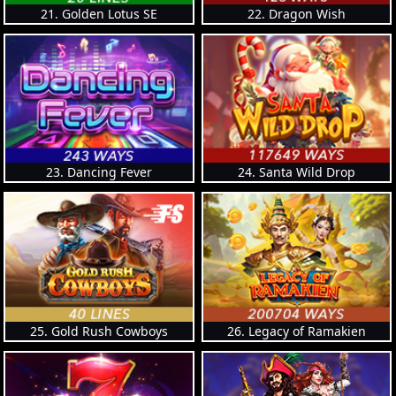
21. Golden Lotus SE
22. Dragon Wish
23. Dancing Fever
24. Santa Wild Drop
25. Gold Rush Cowboys
26. Legacy of Ramakien